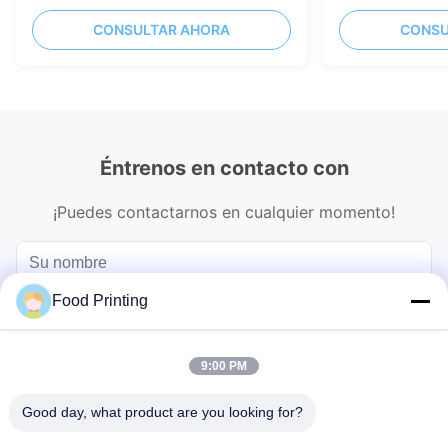
arte de confitería
personalizado d
CONSULTAR AHORA
CONSU
negro
Éntrenos en contacto con
¡Puedes contactarnos en cualquier momento!
Food Printing
9:00 PM
Good day, what product are you looking for?