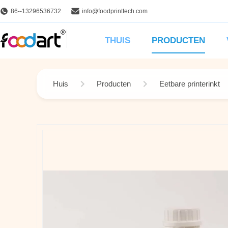
86--13296536732
info@foodprinttech.com
THUIS
PRODUCTEN
Huis
Producten
Eetbare printerinkt