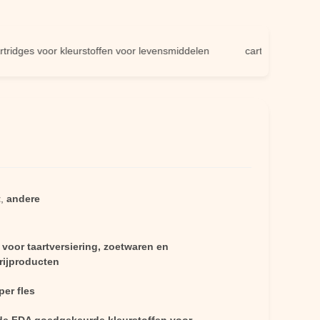
 voor kleurstoffen voor levensmiddelen
cartridges met inkt voor 
t
,
andere
 voor taartversiering, zoetwaren en
rijproducten
per fles