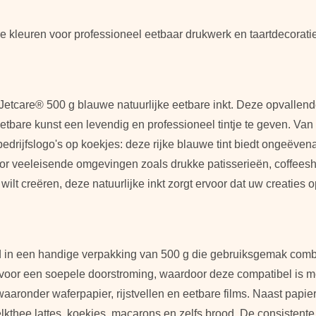
re kleuren voor professioneel eetbaar drukwerk en taartdecorati
 Jetcare® 500 g blauwe natuurlijke eetbare inkt. Deze opvallende 
bare kunst een levendig en professioneel tintje te geven. Van 
bedrijfslogo's op koekjes: deze rijke blauwe tint biedt ongeëven
oor veeleisende omgevingen zoals drukke patisserieën, coffees
lt creëren, deze natuurlijke inkt zorgt ervoor dat uw creaties 
erd in een handige verpakking van 500 g die gebruiksgemak comb
oor een soepele doorstroming, waardoor deze compatibel is met 
aaronder waferpapier, rijstvellen en eetbare films. Naast papier 
kthee lattes, koekjes, macarons en zelfs brood. De consistente 