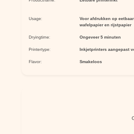
Productname:
Eetbare printerinkt
Usage:
Voor afdrukken op eetbaar 
wafelpapier en rijstpapier
Dryingtime:
Ongeveer 5 minuten
Printertype:
Inkjetprinters aangepast v
Flavor:
Smakeloos