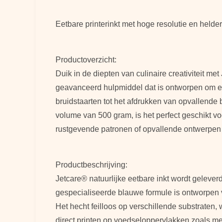
Eetbare printerinkt met hoge resolutie en helde
Productoverzicht:
Duik in de diepten van culinaire creativiteit met
geavanceerd hulpmiddel dat is ontworpen om eet
bruidstaarten tot het afdrukken van opvallende 
volume van 500 gram, is het perfect geschikt v
rustgevende patronen of opvallende ontwerpen wi
Productbeschrijving:
Jetcare® natuurlijke eetbare inkt wordt gelev
gespecialiseerde blauwe formule is ontworpen v
Het hecht feilloos op verschillende substraten, w
direct printen op voedseloppervlakken zoals mel