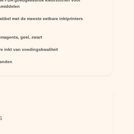
de FDA goedgekeurde kleurstoffen voor
smiddelen
tibel met de meeste eetbare inktprinters
 magenta, geel, zwart
e inkt van voedingskwaliteit
anden
S