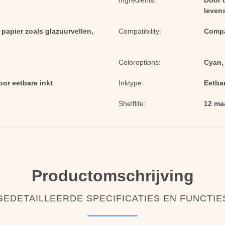
Ingredients:
Door 
leven
papier zoals glazuurvellen,
Compatibility:
Compa
Coloroptions:
Cyan,
oor eetbare inkt
Inktype:
Eetbar
Shelflife:
12 ma
Productomschrijving
GEDETAILLEERDE SPECIFICATIES EN FUNCTIE