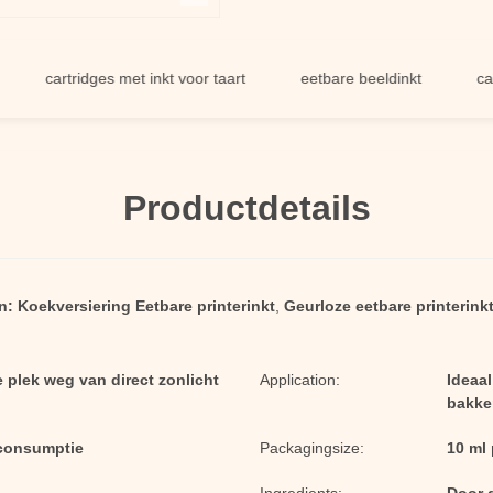
artridges met inkt voor taart
eetbare beeldinkt
cartridges
Productdetails
n:
Koekversiering Eetbare printerinkt
,
Geurloze eetbare printerink
 plek weg van direct zonlicht
Application:
Ideaal
bakke
 consumptie
Packagingsize:
10 ml 