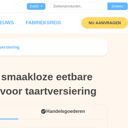
Dutch
Zoeken
IEUWS
FABRIEKSREIS
NU AANVRAGEN
versiering
 smaakloze eetbare
 smaakloze eetbare
 voor taartversiering
 voor taartversiering
Handelsgoederen