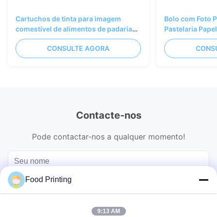
Cartuchos de tinta para imagem
Bolo com Foto 
comestível de alimentos de padaria
Pastelaria Pape
Arte de confeitaria
Tinta Comestíve
CONSULTE AGORA
CONS
Cor
Contacte-nos
Pode contactar-nos a qualquer momento!
Food Printing
9:13 AM