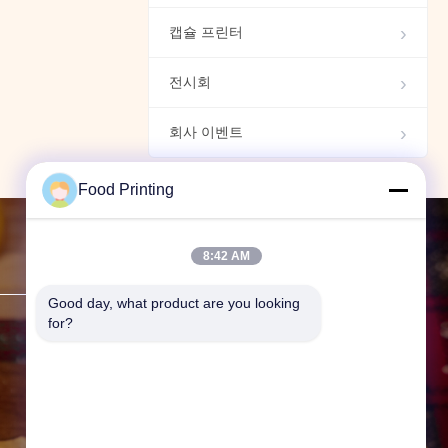
드프린트테크
00:41
산업용 식품 프린터
캡슐 프린터
식용 마커 | 식용 잉크 | 마
크케어®
전시회
00:37
식용 마커
회사 이벤트
Food Printing
8:42 AM
문의하기
Good day, what product are you looking 
for?
주소:
F19, Bldg. 9 광구 본사 국
제, 62 광구 Ave., 우한, 후베이 주,
중국.
전화:
86--13296536732