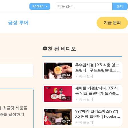
Korean
찾다
공장 투어
지금 문의
추천 된 비디오
추수감사절 | X5 식용 잉크
프린터 | 푸드프린트테크 |
푸드아트®
00:44
커피 프린터
새해를 기원합니다. X5 식
용 잉크 프린터가 도와줍니
다. Foodprinttech의
00:31
커피 프린터
Foodart®
이 초콜릿 제품을
???메리 크리스마스!???|
결과를 달성하기
X5 커피 프린터 | Foodart®
from Foodprinttech
00:37
커피 프린터