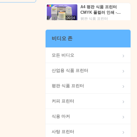
A4 평판 식품 프린터
CMYK 풀컬러 인쇄 -
Foodart®
00:54
평판 식품 프린터
푸드아트® A2 평판 푸드 프
린터, 식용 잉크 프린터 마
비디오 존
카롱에 꽃 이미지 인쇄 |
01:00
평판 식품 프린터
Foodprinttech
모든 비디오
#부활절 달걀을 꾸며보세
요?
00:53
식용 마커
산업용 식품 프린터
구형 과자 프린터 HY-
평판 식품 프린터
RPD5; 고무 공 프린터; 식
용 잉크 -- Foodart®
00:55
사탕 프린터
커피 프린터
전자동 캔디 프린터 | 식용
잉크 프린터 |
식용 마커
Foodprinttech의
00:32
사탕 프린터
Foodart®
아버지의 날 | 와플 쿠키 |
사탕 프린터
S542 고속 푸드 프린터 | 푸