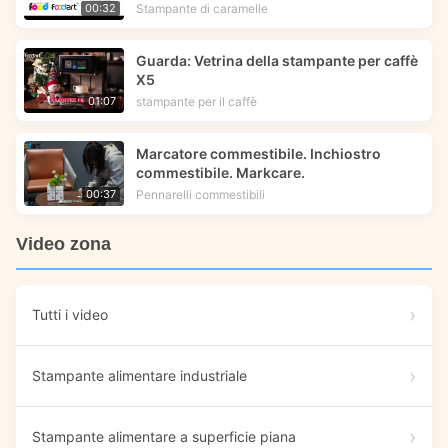
commestibile | Foodart® di Foodprinttech
Stampante di caramelle
00:32
Guarda: Vetrina della stampante per caffè
X5
stampante per il caffè
01:07
Marcatore commestibile. Inchiostro
commestibile. Markcare.
Pennarelli commestibili
00:37
Video zona
Tutti i video
Stampante alimentare industriale
Stampante alimentare a superficie piana