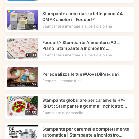
| Foodart® di Foodprinttech
Stampante alimentare a letto piano A4
CMYK a colori - Foodart®
Stampante alimentare a superficie piana
00:54
Foodart® Stampante Alimentare A2 a
Piano, Stampante a Inchiostro
Comestibile Stampa Immagini di Fiori sui
Stampante alimentare a superficie piana
01:00
Macarons | Foodprinttech
Personalizza le tue #UovaDiPasqua?
Pennarelli commestibili
00:53
Stampante globulare per caramelle HY-
RPD5; Stampante a gomma; Inchiostro
commestibile -- Foodart®
Stampante di caramelle
00:55
Stampante per caramelle completamente
automatica | Stampante a inchiostro