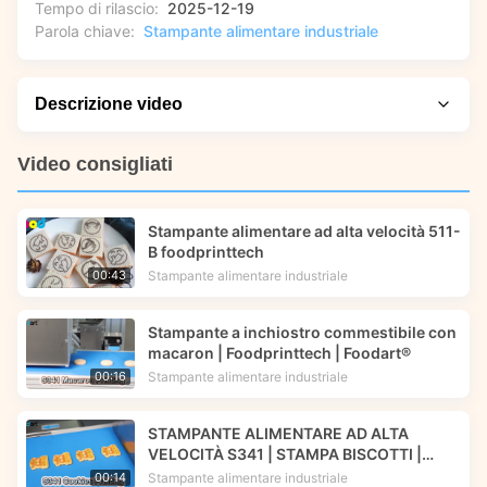
Tempo di rilascio:
2025-12-19
Parola chiave:
Stampante alimentare industriale
Descrizione video
Dall'ideazione alla dimostrazione, questo video evidenzia
Video consigliati
l'evoluzione e i risultati pratici della stampante alimentare ad
alta velocità S341 di Foodprinttech. Vedrai come questa
Stampante alimentare ad alta velocità 511-
tecnologia Foodart® trasforma i progetti digitali in creazioni
B foodprinttech
commestibili, apprenderai il suo flusso di lavoro operativo e
Stampante alimentare industriale
00:43
scoprirai applicazioni del mondo reale che ne mostrano la
precisione e l'efficienza negli ambienti culinari professionali.
Stampante a inchiostro commestibile con
macaron | Foodprinttech | Foodart®
Stampante alimentare industriale
00:16
STAMPANTE ALIMENTARE AD ALTA
VELOCITÀ S341 | STAMPA BISCOTTI |
STAMPANTE A INCHIOSTRO ALIMENTARE
Stampante alimentare industriale
00:14