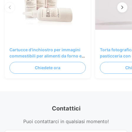
Cartucce d'inchiostro per immagini
Torta fotografi
commestibili per alimenti da forno e
pasticceria con
pasticceria
inchiostro comm
Chiedete ora
Chi
nero
Contattici
Puoi contattarci in qualsiasi momento!