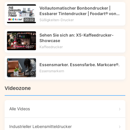
Vollautomatischer Bonbondrucker |
Essbarer Tintendrucker | Foodart® von
Foodprinttech
Süßigkeiten-Drucker
00:32
Sehen Sie sich an: X5-Kaffeedrucker-
Showcase
Kaffeedrucker
01:07
Essensmarker. Essensfarbe. Markcare®.
Essensmarkern
00:37
Videozone
Alle Videos
Industrieller Lebensmitteldrucker