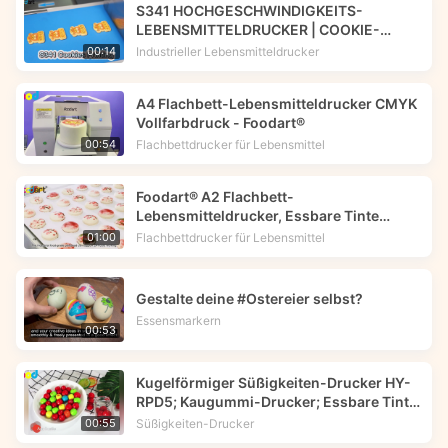
S341 HOCHGESCHWINDIGKEITS-
LEBENSMITTELDRUCKER | COOKIE-
DRUCK | DRUCKER MIT ESSBARER TINTE |
Industrieller Lebensmitteldrucker
00:14
Foodart® von Foodprinttech
A4 Flachbett-Lebensmitteldrucker CMYK
Vollfarbdruck - Foodart®
Flachbettdrucker für Lebensmittel
00:54
Foodart® A2 Flachbett-
Lebensmitteldrucker, Essbare Tinte
Drucker druckt Blumenbild auf
Flachbettdrucker für Lebensmittel
01:00
Makkarons.
Gestalte deine #Ostereier selbst?
Essensmarkern
00:53
Kugelförmiger Süßigkeiten-Drucker HY-
RPD5; Kaugummi-Drucker; Essbare Tinte
-- Foodart®
Süßigkeiten-Drucker
00:55