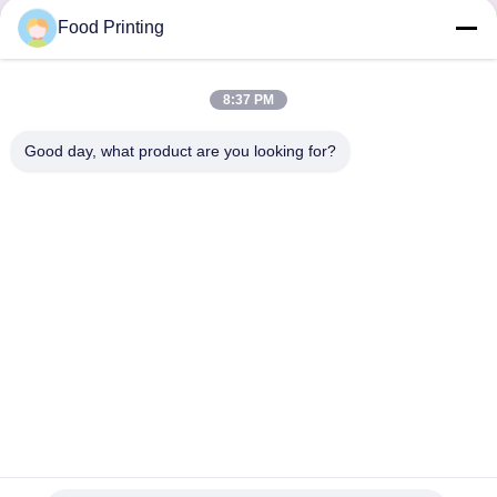
Food Printing
Startseite
Produkte
Videos
Über uns
Qualitätskontrolle
Kontakt
8:37 PM
Nachrichten
Fabrik Tour
Good day, what product are you looking for?
© 2026 Wuhan Food Printing Technology Co., Ltd.. All Rights Reserved.