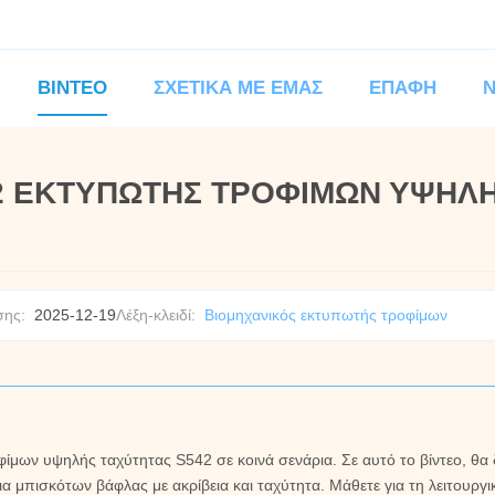
ΒΊΝΤΕΟ
ΣΧΕΤΙΚΆ ΜΕ ΕΜΆΣ
ΕΠΑΦΉ
542 ΕΚΤΥΠΩΤΗΣ ΤΡΟΦΙΜΩΝ ΥΨΗΛ
σης:
2025-12-19
Λέξη-κλειδί:
Βιομηχανικός εκτυπωτής τροφίμων
μων υψηλής ταχύτητας S542 σε κοινά σενάρια. Σε αυτό το βίντεο, θα δ
 μπισκότων βάφλας με ακρίβεια και ταχύτητα. Μάθετε για τη λειτουργι