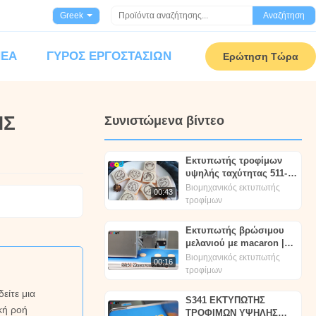
Greek
Αναζήτηση
ΝΈΑ
ΓΎΡΟΣ ΕΡΓΟΣΤΑΣΊΩΝ
Ερώτηση Τώρα
ΗΣ
Συνιστώμενα βίντεο
Εκτυπωτής τροφίμων
υψηλής ταχύτητας 511-B
foodprinttech
Βιομηχανικός εκτυπωτής
00:43
τροφίμων
Εκτυπωτής βρώσιμου
μελανιού με macaron |
Foodprinttech | Foodart®
Βιομηχανικός εκτυπωτής
00:16
τροφίμων
είτε μια
S341 ΕΚΤΥΠΩΤΗΣ
κή ροή
ΤΡΟΦΙΜΩΝ ΥΨΗΛΗΣ