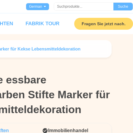
German
Suche
HTEN
FABRIK TOUR
Fragen Sie jetzt nach.
arker für Kekse Lebensmitteldekoration
e essbare
e essbare
rben Stifte Marker für
rben Stifte Marker für
itteldekoration
itteldekoration
ften
Immobilienhandel