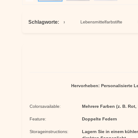
Schlagworte:
rker
Essbare Stifte
Lebensmittelfarbstifte
Lebensm
Hervorheben:
Personalisierte L
Colorsavailable:
Mehrere Farben (z. B. Rot,
Feature:
Doppelte Federn
Storageinstructions:
Lagern Sie in einem kühle