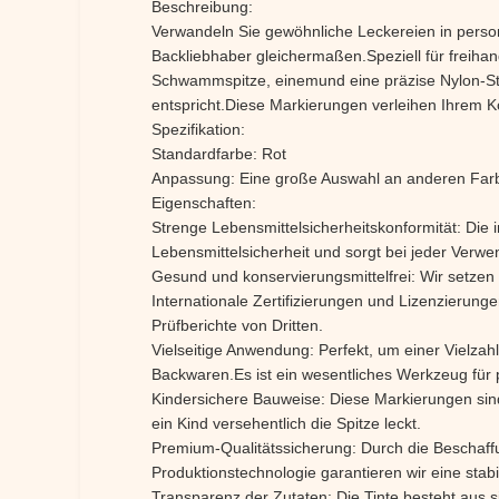
Beschreibung:
Verwandeln Sie gewöhnliche Leckereien in perso
Backliebhaber gleichermaßen.Speziell für freihand
Schwammspitze, einemund eine präzise Nylon-Stif
entspricht.Diese Markierungen verleihen Ihrem Ko
Spezifikation:
Standardfarbe: Rot
Anpassung: Eine große Auswahl an anderen Far
Eigenschaften:
Strenge Lebensmittelsicherheitskonformität: Die i
Lebensmittelsicherheit und sorgt bei jeder Verwe
Gesund und konservierungsmittelfrei: Wir setzen
Internationale Zertifizierungen und Lizenzierun
Prüfberichte von Dritten.
Vielseitige Anwendung: Perfekt, um einer Vielza
Backwaren.Es ist ein wesentliches Werkzeug für 
Kindersichere Bauweise: Diese Markierungen sind 
ein Kind versehentlich die Spitze leckt.
Premium-Qualitätssicherung: Durch die Beschaffu
Produktionstechnologie garantieren wir eine stab
Transparenz der Zutaten: Die Tinte besteht aus 