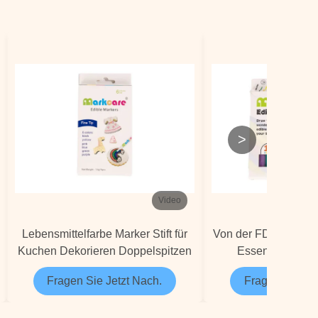
>
Video
Lebensmittelfarbe Marker Stift für
Von der FDA zugel
Kuchen Dekorieren Doppelspitzen
Essensmarker-Sti
Kekskekor
Fragen Sie Jetzt Nach.
Fragen Sie Jet