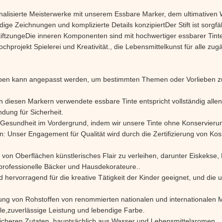
nalisierte Meisterwerke mit unserem Essbare Marker, dem ultimativen
ige Zeichnungen und komplizierte Details konzipiertDer Stift ist sorgfäl
tzungeDie inneren Komponenten sind mit hochwertiger essbarer Tinte g
chprojekt Spielerei und Kreativität., die Lebensmittelkunst für alle 
ben kann angepasst werden, um bestimmten Themen oder Vorlieben z
n diesen Markern verwendete essbare Tinte entspricht vollständig allen 
ndung für Sicherheit.
 Gesundheit im Vordergrund, indem wir unsere Tinte ohne Konservierun
gen: Unser Engagement für Qualität wird durch die Zertifizierung von
hl von Oberflächen künstlerisches Flair zu verleihen, darunter Eiske
professionelle Bäcker und Hausdekorateure..
hervorragend für die kreative Tätigkeit der Kinder geeignet, und die u
ng von Rohstoffen von renommierten nationalen und internationalen Ma
ile,zuverlässige Leistung und lebendige Farbe.
sicheren Zutaten, hauptsächlich aus Wasser und Lebensmittelaromen.