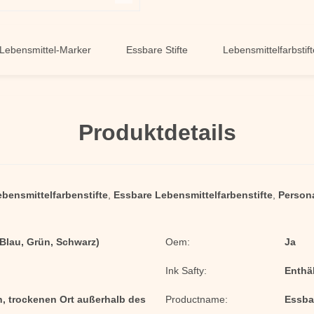
ittel-Marker
Essbare Stifte
Lebensmittelfarbstifte
Produktdetails
ebensmittelfarbenstifte
,
Essbare Lebensmittelfarbenstifte
,
Persona
 Blau, Grün, Schwarz)
Oem:
Ja
Ink Safty:
Enthä
n, trockenen Ort außerhalb des
Productname:
Essba