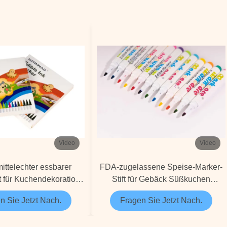
Video
Video
ttelechter essbarer
FDA-zugelassene Speise-Marker-
ft für Kuchendekoration
Stift für Gebäck Süßkuchen
nge Grün Blau
Dekoration
n Sie Jetzt Nach.
Fragen Sie Jetzt Nach.