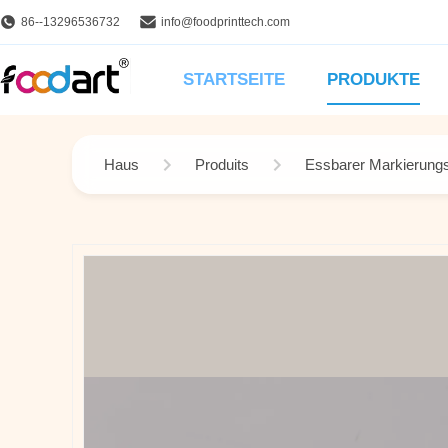
86--13296536732
info@foodprinttech.com
STARTSEITE
PRODUKTE
Haus
Produits
Essbarer Markierungss