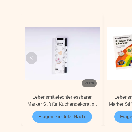
<
Video
Lebensmittelechter essbarer
Lebensmi
Marker Stift für Kuchendekoration
Marker Sti
Orange Grün Blau
Ora
Fragen Sie Jetzt Nach.
Frage