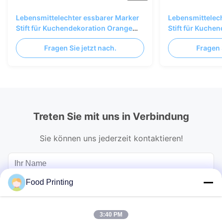
Lebensmittelechter essbarer Marker
Lebensmittelec
Stift für Kuchendekoration Orange
Stift für Kuche
Grün Blau
Grün Blau
Fragen Sie jetzt nach.
Fragen 
Treten Sie mit uns in Verbindung
Sie können uns jederzeit kontaktieren!
Food Printing
3:40 PM