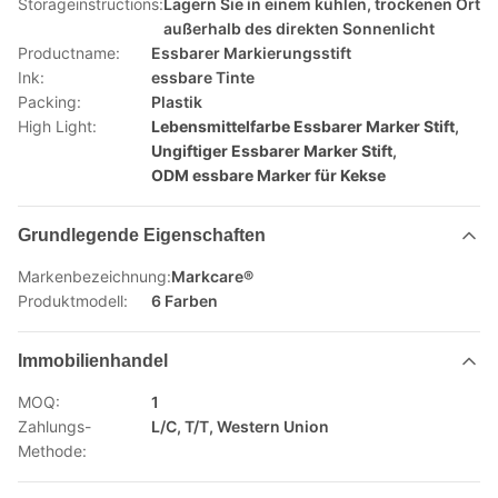
Storageinstructions:
Lagern Sie in einem kühlen, trockenen Ort
außerhalb des direkten Sonnenlicht
Productname:
Essbarer Markierungsstift
Ink:
essbare Tinte
Packing:
Plastik
High Light:
Lebensmittelfarbe Essbarer Marker Stift
,
Ungiftiger Essbarer Marker Stift
,
ODM essbare Marker für Kekse
Grundlegende Eigenschaften
Markenbezeichnung:
Markcare®
Produktmodell:
6 Farben
Immobilienhandel
MOQ:
1
Zahlungs-
L/C, T/T, Western Union
Methode: