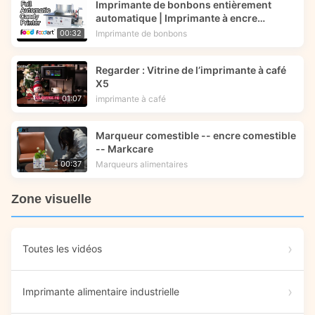
Imprimante de bonbons entièrement
automatique | Imprimante à encre
comestible | Foodart® de Foodprinttech
Imprimante de bonbons
00:32
Regarder : Vitrine de l’imprimante à café
X5
imprimante à café
01:07
Marqueur comestible -- encre comestible
-- Markcare
Marqueurs alimentaires
00:37
Zone visuelle
Toutes les vidéos
Imprimante alimentaire industrielle