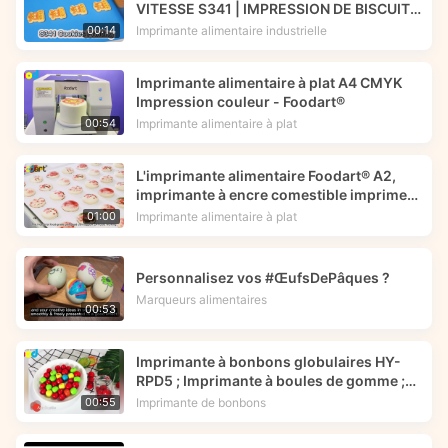
VITESSE S341 | IMPRESSION DE BISCUITS
| IMPRIMANTE À ENCRE COMESTIBLE |
Imprimante alimentaire industrielle
00:14
Foodart® de Foodprinttech
Imprimante alimentaire à plat A4 CMYK
Impression couleur - Foodart®
Imprimante alimentaire à plat
00:54
L'imprimante alimentaire Foodart® A2,
imprimante à encre comestible imprime
une image de fleur sur des macarons.
Imprimante alimentaire à plat
01:00
Personnalisez vos #ŒufsDePâques ?
Marqueurs alimentaires
00:53
Imprimante à bonbons globulaires HY-
RPD5 ; Imprimante à boules de gomme ;
Encre comestible -- Foodart®
Imprimante de bonbons
00:55