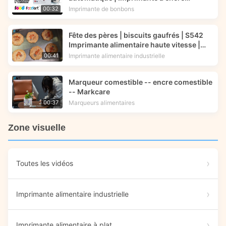
comestible | Foodart® de Foodprinttech
Imprimante de bonbons
00:32
Fête des pères | biscuits gaufrés | S542
Imprimante alimentaire haute vitesse |
Technologie d'impression alimentaire
Imprimante alimentaire industrielle
00:41
Marqueur comestible -- encre comestible
-- Markcare
Marqueurs alimentaires
00:37
Zone visuelle
Toutes les vidéos
Imprimante alimentaire industrielle
Imprimante alimentaire à plat