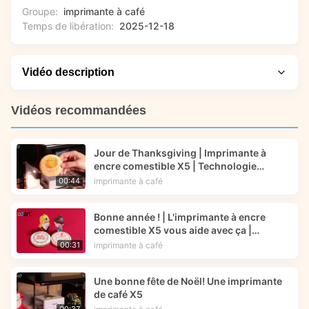
Groupe:
imprimante à café
Temps de libération:
2025-12-18
Vidéo description
Vous voulez savoir comment créer facilement de superbes
Vidéos recommandées
décorations de gâteaux personnalisées ? Dans cette vidéo,
nous démontrons comment l'imprimante à café X5 de
Jour de Thanksgiving | Imprimante à
Foodprinttech transforme la décoration des gâteaux, en
encre comestible X5 | Technologie
montrant étape par étape comment imprimer des motifs
d'impression alimentaire | Art culinaire®
imprimante à café
00:44
complexes directement sur des gâteaux. Vous verrez
l'imprimante en action, apprendrez des conseils clés pour
Bonne année ! | L'imprimante à encre
obtenir des résultats professionnels et découvrirez comment
comestible X5 vous aide avec ça |
cette technologie peut rehausser vos présentations de
Foodart® de Foodprinttech
imprimante à café
00:31
desserts.
Une bonne fête de Noël! Une imprimante
de café X5