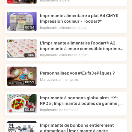
imprimante à café
00:37
Imprimante alimentaire à plat A4 CMYK
Impression couleur - Foodart®
Imprimante alimentaire à plat
00:54
L'imprimante alimentaire Foodart® A2,
imprimante à encre comestible imprime
une image de fleur sur des macarons.
Imprimante alimentaire à plat
01:00
Personnalisez vos #ŒufsDePâques ?
Marqueurs alimentaires
00:53
Imprimante à bonbons globulaires HY-
RPD5 ; Imprimante à boules de gomme ;
Encre comestible -- Foodart®
Imprimante de bonbons
00:55
Imprimante de bonbons entièrement
automatique | Imprimante à encre