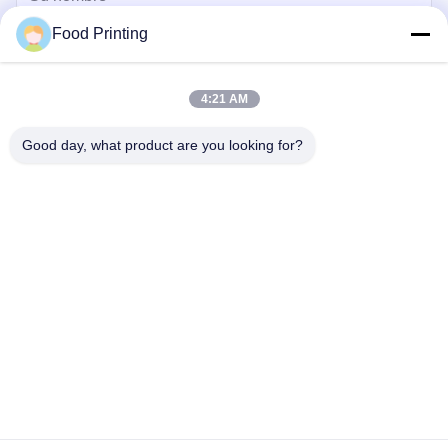
Food Printing
4:21 AM
Good day, what product are you looking for?
Envíe
Inicio
Productos
Videos
Sobre nosotros
Control de Calidad
Contacto
noticias
Visita a la fábrica