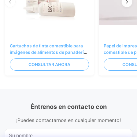
Cartuchos de tinta comestible para
Papel de impres
imágenes de alimentos de panadería,
comestible de 
arte de confitería
personalizado d
CONSULTAR AHORA
CONSU
negro
Éntrenos en contacto con
¡Puedes contactarnos en cualquier momento!