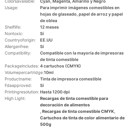
Colorsavailable:
Cyan, Magenta, Amarillo y Negro
Usage:
Para imprimir imágenes comestibles en
hojas de glaseado, papel de arroz y papel
de oblea
Shelflife:
12 meses
Nontoxic:
Sí
Countryoforigin:
EE.UU
Allergenfree:
Sí
Compatibility:
Compatible con la mayoría de impresoras
de tinta comestible
Packageincludes:
4 cartuchos (CMYK)
Volumepercartridge:
10ml
Productname:
Tinta de impresora comestible
Fdaapproved:
Sí
Printingresolution:
Hasta 1200 dpi
High Light:
Recargas de tinta comestible para
decoración de alimentos
,
Recargas de tinta comestible CMYK
,
Cartuchos de tinta de color alimentario de
500g