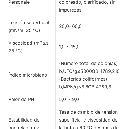
Personaje
coloreado, clarificado, sin
impurezas.
Tensión superficial
20,0~60,0
(mN/m, 25 ℃)
Viscosidad (mPa.s,
1,0 ~ 15,0
25 ℃)
(Número total de colonias)
b,UFC/g≤5000GB 4789,210
Índice microbiano
(Bacterias coliformes)
b,MPN/g≤3.6GB 4789,3
Valor de PH
5,0 ~ 9,0
Tasa de cambio de tensión
Estabilidad de
superficial y viscosidad de
congelación y
la tinta a 60 ℃ después de