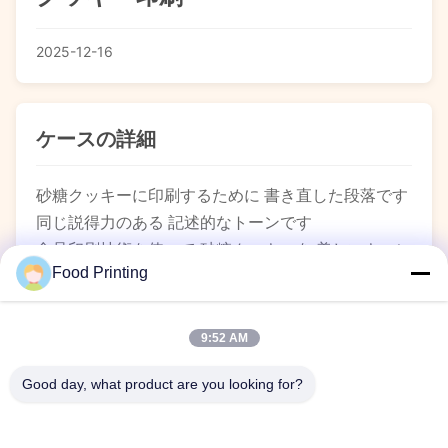
2025-12-16
ケースの詳細
砂糖クッキーに印刷するために 書き直した段落です
同じ説得力のある 記述的なトーンです
食品印刷技術を使って 砂糖クッキーを 美しいキャン
Food Printing
バスに変えて 忘れられない食用傑作を作ります複雑
な蕾のパターン繊細なアイスリングに直接印刷でき
ます 特殊な調製の食用インクで鮮やかな色で,美味し
9:52 AM
い味と完璧な質感を保ちながらパーソナライズされ
Good day, what product are you looking for?
たパーティーや 忘れられない結婚式や ブランドの企
業プレゼントに最適です このシステムは 制限のない
カスタマイズが可能です単に甘いものから 本当に忘