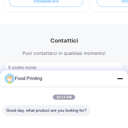
Chiedete ora
Chi
Contattici
Puoi contattarci in qualsiasi momento!
Food Printing
10:13 AM
Good day, what product are you looking for?