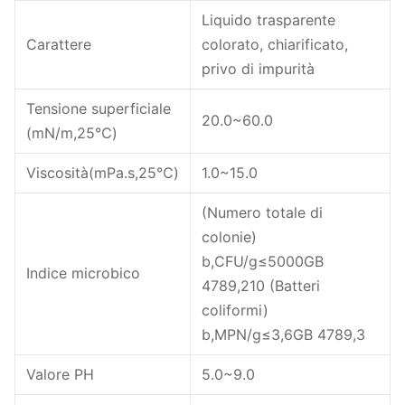
Liquido trasparente
Carattere
colorato, chiarificato,
privo di impurità
Tensione superficiale
20.0~60.0
(mN/m,25℃)
Viscosità(mPa.s,25℃)
1.0~15.0
(Numero totale di
colonie)
b,CFU/g≤5000GB
Indice microbico
4789,210 (Batteri
coliformi)
b,MPN/g≤3,6GB 4789,3
Valore PH
5.0~9.0