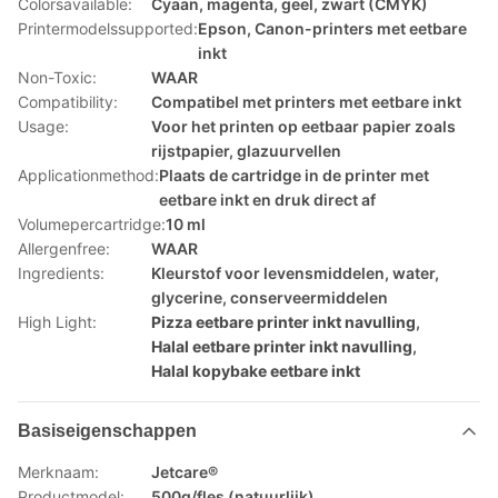
Colorsavailable:
Cyaan, magenta, geel, zwart (CMYK)
Printermodelssupported:
Epson, Canon-printers met eetbare
inkt
Non-Toxic:
WAAR
Compatibility:
Compatibel met printers met eetbare inkt
Usage:
Voor het printen op eetbaar papier zoals
rijstpapier, glazuurvellen
Applicationmethod:
Plaats de cartridge in de printer met
eetbare inkt en druk direct af
Volumepercartridge:
10 ml
Allergenfree:
WAAR
Ingredients:
Kleurstof voor levensmiddelen, water,
glycerine, conserveermiddelen
High Light:
Pizza eetbare printer inkt navulling
,
Halal eetbare printer inkt navulling
,
Halal kopybake eetbare inkt
Basiseigenschappen
Merknaam:
Jetcare®
Productmodel:
500g/fles (natuurlijk)