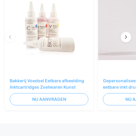
Bakkerij Voedsel Eetbare afbeelding
Gepersonaliseer
Inktcartridges Zoetwaren Kunst
eetbare inkt dr
Zwart Kleur
NU AANVRAGEN
NU 