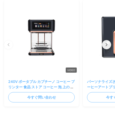
VIDEO
240V ポータブル カプチーノ コーヒー プ
パーソナライズ
リンター 食品 ストア コーヒー 泡 上の 機
ーヒーアートプ
械
ード写真印刷
今すぐ問い合わせ
今す