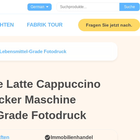
German
Suche
HTEN
FABRIK TOUR
Fragen Sie jetzt nach.
 Lebensmittel-Grade Fotodruck
te Latte Cappuccino
te Latte Cappuccino
ucker Maschine
ucker Maschine
Grade Fotodruck
Grade Fotodruck
ften
Immobilienhandel