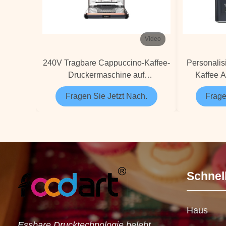
Video
240V Tragbare Cappuccino-Kaffee-
Personalis
Druckermaschine auf
Kaffee A
Kaffeeschaum für
Lebensmi
Fragen Sie Jetzt Nach.
Frage
Lebensmittelgeschäfte
Schnel
Haus
Essbare Drucktechnologie belebt