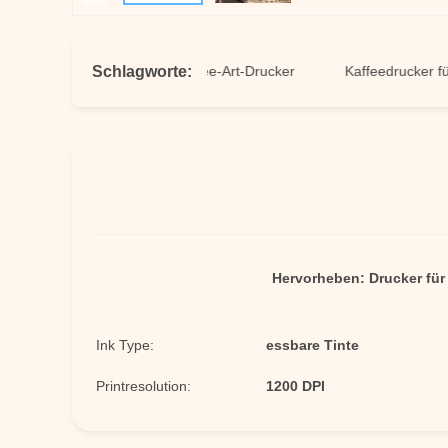
Schlagworte:
ruckmaschine
Kaffee-Art-Drucker
Kaffeedrucker für Col
Hervorheben:
Drucker für
Ink Type:
essbare Tinte
Printresolution:
1200 DPI