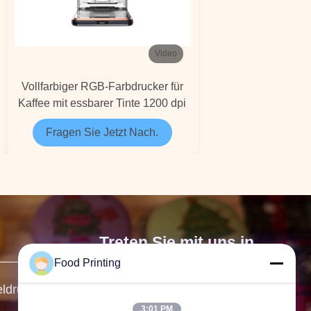
Video
Vollfarbiger RGB-Farbdrucker für
Kaffee mit essbarer Tinte 1200 dpi
Fragen Sie Jetzt Nach.
Treten Sie mit uns in
Food Printing
Verbindung
eldrucker
3:01 PM