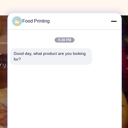
Food Printing
送信
9:28 PM
Good day, what product are you looking 
ー
住所:
F19,Bldg. 9 広州本部国
for?
際,No. 62 広州大通り,武漢,湖北
プリンタ
州,中国
テレ:
86--13296536732
メールアドレス:
info@foodprinttech.com
労働時間:
08:30-17:30