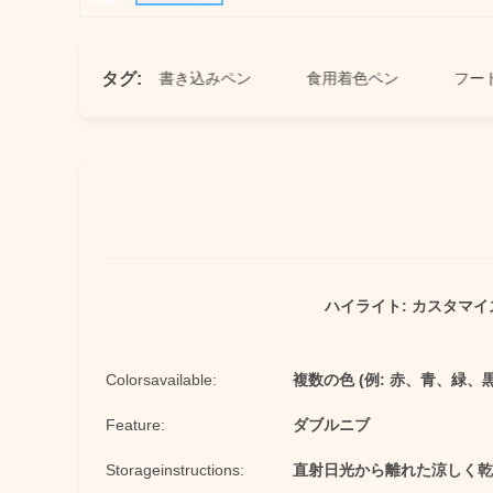
タグ:
ペン
食用書き込みペン
食用着色ペン
フードマー
ハイライト:
カスタマイ
Colorsavailable:
複数の色 (例: 赤、青、緑、黒
Feature:
ダブルニブ
Storageinstructions:
直射日光から離れた涼しく乾