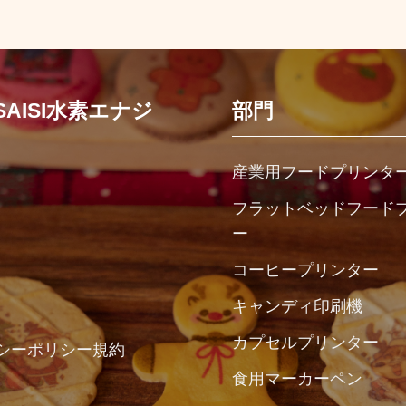
ESAISI水素エナジ
部門
産業用フードプリンタ
フラットベッドフード
ー
コーヒープリンター
キャンディ印刷機
カプセルプリンター
シーポリシー規約
食用マーカーペン