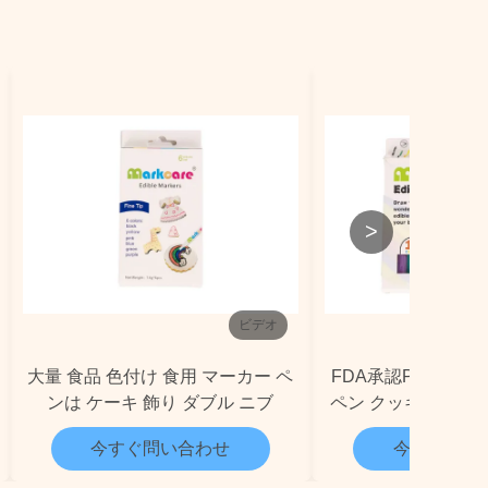
>
ビデオ
大量 食品 色付け 食用 マーカー ペ
FDA承認PMMA食
ンは ケーキ 飾り ダブル ニブ
ペン クッキーデコ
カー
今すぐ問い合わせ
今すぐ問い