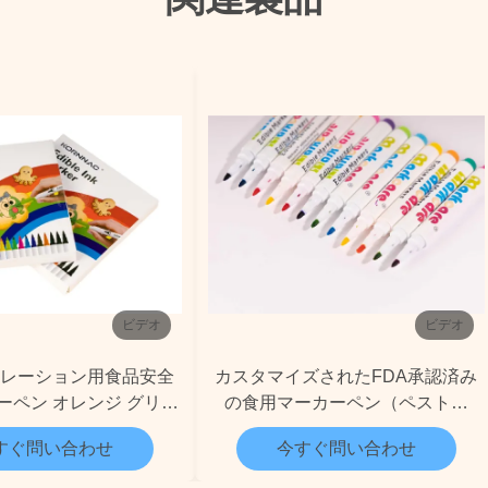
ビデオ
ビデオ
コレーション用食品安全
カスタマイズされたFDA承認済み
ーペン オレンジ グリー
の食用マーカーペン（ペストリ
ン ブルー
ー、甘いケーキのデコレーション
すぐ問い合わせ
今すぐ問い合わせ
用）