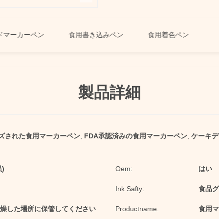
カーペン
食用書き込みペン
食用着色ペン
製品詳細
ズされた食用マーカーペン
,
FDA承認済みの食用マーカーペン
,
ケーキデ
)
Oem:
はい
Ink Safty:
食品グ
燥した場所に保管してください
Productname:
食用マ