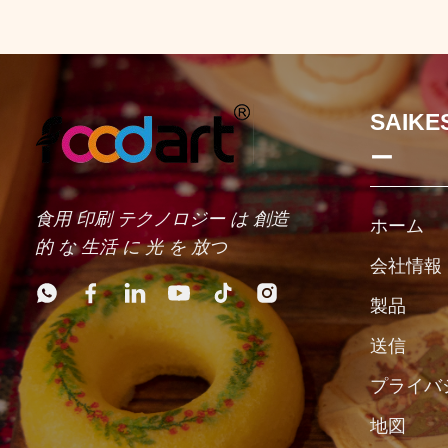
SAIK
ー
食用 印刷 テクノロジー は 創造
ホーム
的 な 生活 に 光 を 放つ
会社情報
製品
送信
プライバ
地図