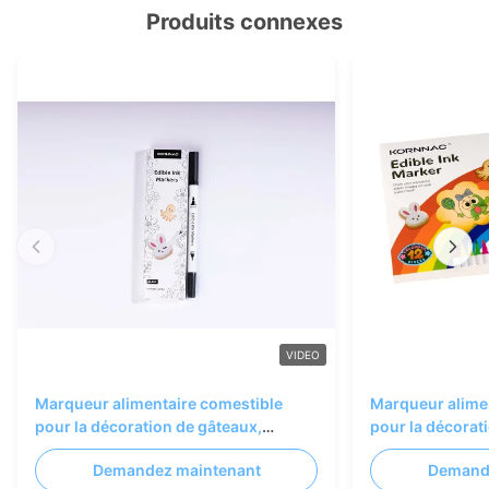
Produits connexes
VIDEO
Marqueur alimentaire comestible
Marqueur alime
pour la décoration de gâteaux,
pour la décorat
orange, vert, bleu
orange, vert, bl
Demandez maintenant
Demand